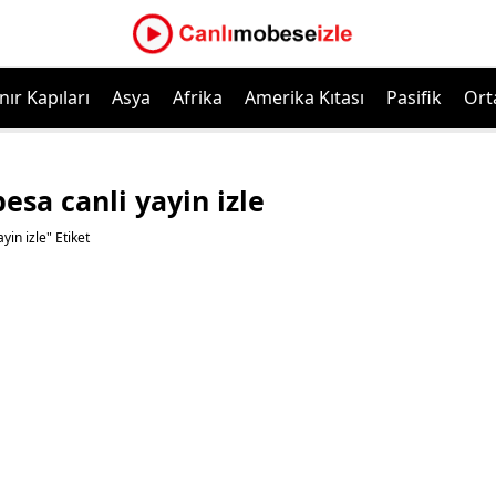
nır Kapıları
Asya
Afrika
Amerika Kıtası
Pasifik
Ort
sa canli yayin izle
in izle" Etiket