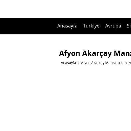
Anasayfa
Türkiye
Avrupa
Sı
Afyon Akarçay Manza
Anasayfa
›
"Afyon Akarçay Manzara canli ya