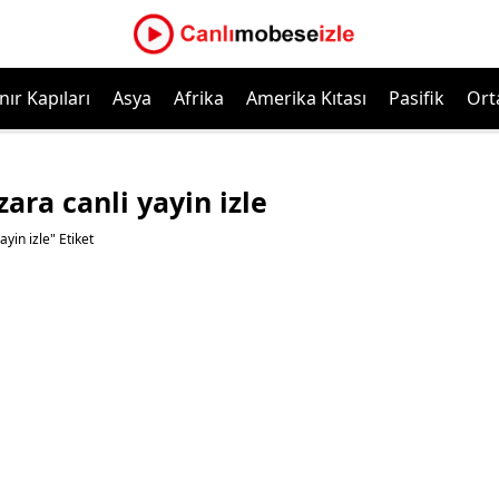
nır Kapıları
Asya
Afrika
Amerika Kıtası
Pasifik
Ort
ra canli yayin izle
yin izle" Etiket