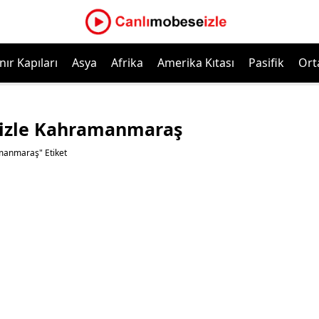
nır Kapıları
Asya
Afrika
Amerika Kıtası
Pasifik
Ort
 izle Kahramanmaraş
amanmaraş" Etiket