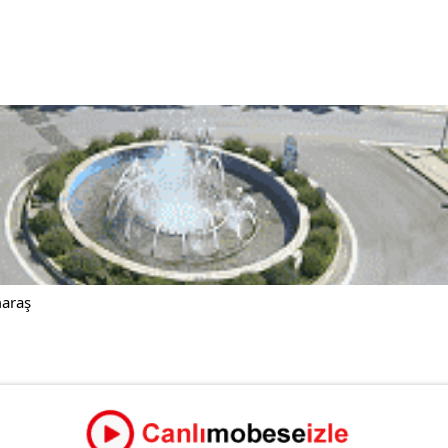
maraş