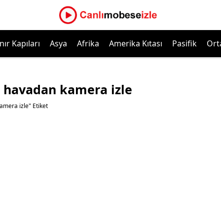
nır Kapıları
Asya
Afrika
Amerika Kıtası
Pasifik
Ort
k havadan kamera izle
amera izle" Etiket