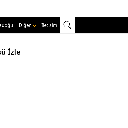
adoğu
Diğer
İletişim
ü İzle