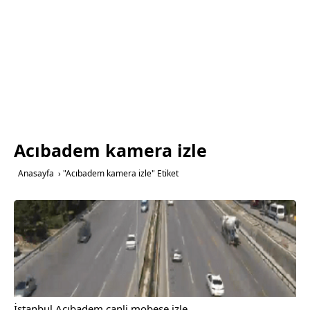
Acıbadem kamera izle
Anasayfa
›
"Acıbadem kamera izle" Etiket
İstanbul Acıbadem canli mobese izle