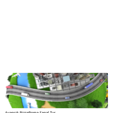
Ayancık PizzaRoma Sanal Tur