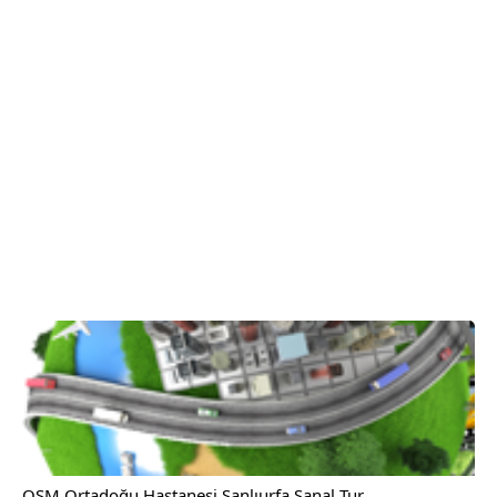
OSM Ortadoğu Hastanesi Şanlıurfa Sanal Tur