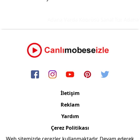
Adana Varda Köprüsü Sanal Tur
Adana M
İletişim
Reklam
Yardım
Çerez Politikası
Web sitemizde çerezler kullanmaktadır. Devam ederek