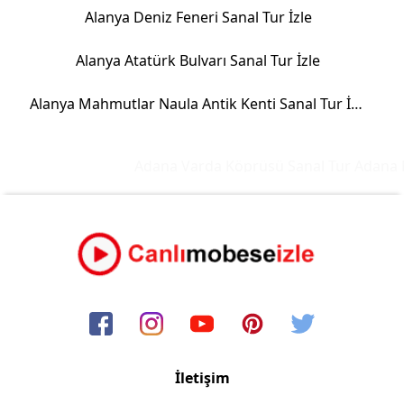
Alanya Deniz Feneri Sanal Tur İzle
Alanya Atatürk Bulvarı Sanal Tur İzle
Alanya Mahmutlar Naula Antik Kenti Sanal Tur İzle
Adana Varda Köprüsü Sanal Tur
Adana M
İletişim