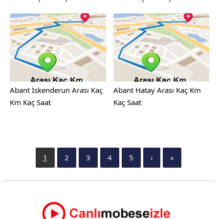
Abant İskenderun Arası Kaç
Abant Hatay Arası Kaç Km
Km Kaç Saat
Kaç Saat
1
2
3
4
5
›
»