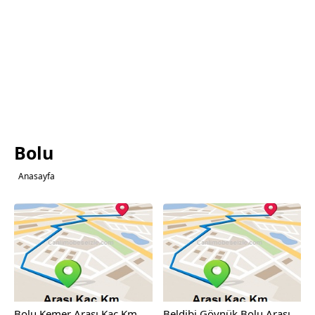
Bolu
Anasayfa
Bolu Kemer Arası Kaç Km
Beldibi Göynük Bolu Arası